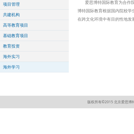
爱思博特国际教育为合作院校
项目管理
博特国际教育根据国内院校学
共建机构
在跨文化环境中有目的性地发
高等教育项目
基础教育项目
教育投资
海外实习
海外学习
版权所有©2015 北京爱