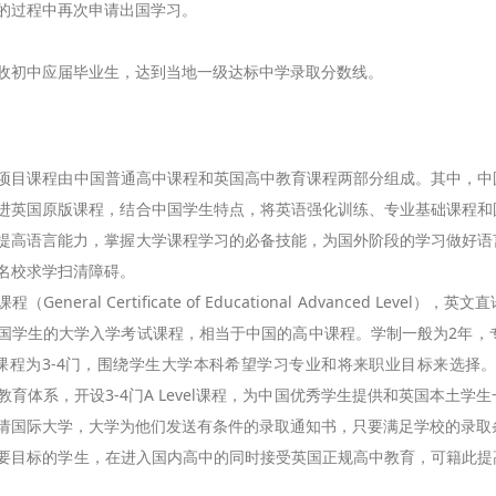
的过程中再次申请出国学习。
初中应届毕业生，达到当地一级达标中学录取分数线。
课程由中国普通高中课程和英国高中教育课程两部分组成。其中，中国
进英国原版课程，结合中国学生特点，将英语强化训练、专业基础课程和
提高语言能力，掌握大学课程学习的必备技能，为国外阶段的学习做好语
名校求学扫清障碍。
neral Certificate of Educational Advanced Leve
国学生的大学入学考试课程，相当于中国的高中课程。学制一般为2年，
VEL课程为3-4门，围绕学生大学本科希望学习专业和将来职业目标来选
教育体系，开设3-4门A Level课程，为中国优秀学生提供和英国本土
请国际大学，大学为他们发送有条件的录取通知书，只要满足学校的录取
标的学生，在进入国内高中的同时接受英国正规高中教育，可籍此提高