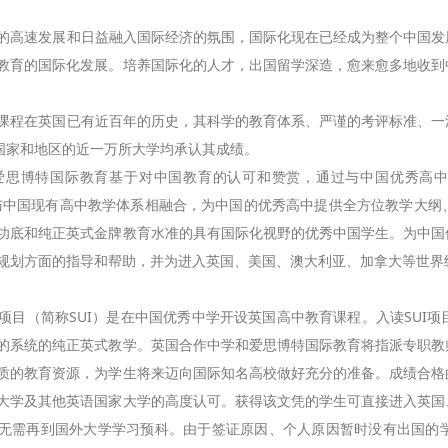
速发展和日益融入国际经济的氛围，国际化现在已经成为整个中国发展
教育的国际化发展。培养国际化的人才，出国留学深造，愈来愈多地收到
在英国已有近百年的历史，其科学的教育体系、严谨的考评标准、一流
个国家和地区的近一万所大学均承认其成绩。
国际教育基于对中国教育的认可和赞赏，通过与中国优秀高中合作，引进英国金
全面与中国现有高中教学体系相融合，为中国的优秀高中提供全方位教学大
功底和纯正英式金牌教育水准的具有国际化视野的优秀中国学生。为中国
规划方面的指导和帮助，并为进入英国、美国、澳大利亚、加拿大等世界
（简称SUI）是在中国优秀中学开设英国高中教育课程。入读SUI项
的系统的纯正英式教学。英国合作中学和爱思博特国际教育将指派专职教
质的教育资源，为学生将来迈向国际知名高校做好充分的准备。成绩合格
大学及其他英语国家大学的高度认可。获得该文凭的学生可直接进入英国
无需再到国外大学学习预科。由于签证原因、个人原因暂时没有出国的