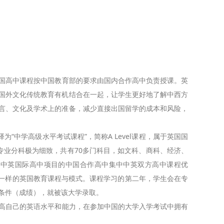
高中课程按中国教育部的要求由国内合作高中负责授课。英
国外文化传统教育有机结合在一起，让学生更好地了解中西方
言、文化及学术上的准备，减少直接出国留学的成本和风险，
l），英文直译为“中学高级水平考试课程”，简称A Level课程，属于英国国
专业分科极为细致，共有70多门科目，如文科、商科、经济、
择。中英国际高中项目的中国合作高中集中中英双方高中课程优
学生一样的英国教育课程与模式。课程学习的第二年，学生会在专
条件（成绩），就被该大学录取。
自己的英语水平和能力，在参加中国的大学入学考试中拥有