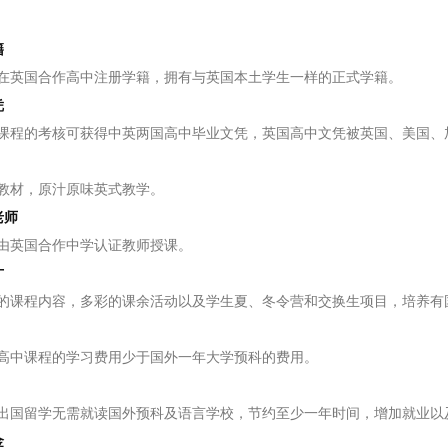
籍
英国合作高中注册学籍，拥有与英国本土学生一样的正式学籍。
凭
的考核可获得中英两国高中毕业文凭，英国高中文凭被英国、美国、加
材，原汁原味英式教学。
老师
英国合作中学认证教师授课。
才
课程内容，多彩的课余活动以及学生夏、冬令营和交换生项目，培养有
中课程的学习费用少于国外一年大学预科的费用。
国留学无需就读国外预科及语言学校，节约至少一年时间，增加就业以
金